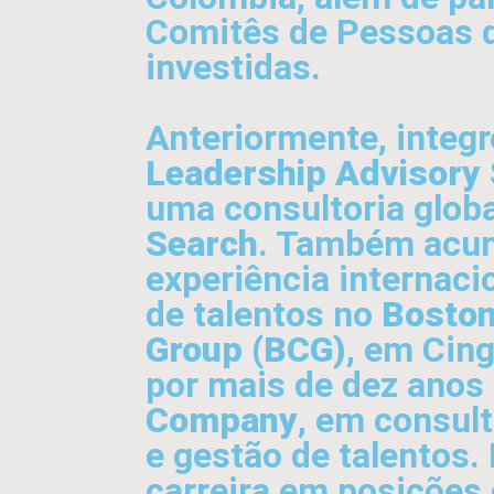
Comitês de Pessoas 
investidas.
Anteriormente, integr
Leadership Advisory 
uma consultoria glob
Search
. Também acu
experiência internaci
de talentos no
Boston
Group (BCG)
, em Cing
por mais de dez anos
Company
, em consult
e gestão de talentos. 
carreira em posições 