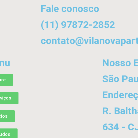
Fale conosco
(11) 97872-2852
contato@vilanovapar
nu
Nosso E
São Pau
bre
Endere
viços
R. Balth
ios
634 - C
tudos