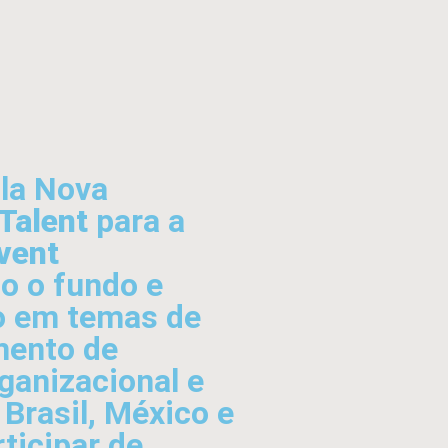
ila Nova
Talent
para a
vent
do o fundo e
o em temas de
mento de
rganizacional e
 Brasil, México e
ticipar de