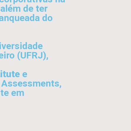
 além de ter
anqueada do
iversidade
eiro (UFRJ),
itute
e
n Assessments,
nte em