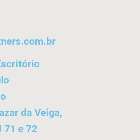
tners.com.br
scritório
lo
ço
azar da Veiga,
J 71 e 72