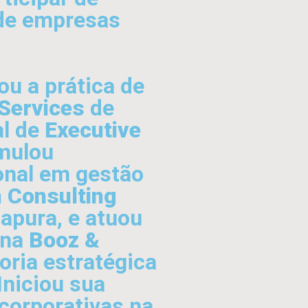
de empresas
ou a prática de
Services
de
al de
Executive
mulou
onal em gestão
 Consulting
apura, e atuou
 na
Booz &
oria estratégica
Iniciou sua
corporativas na