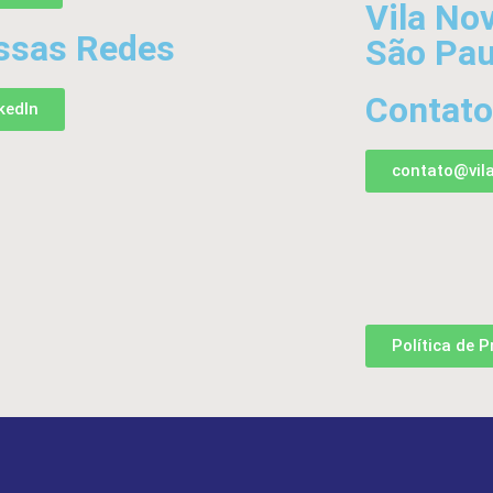
Vila No
ssas Redes
São Pau
Contato
kedIn
contato@vil
Política de P