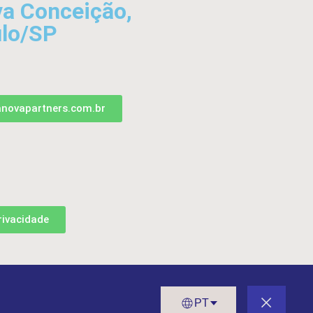
va Conceição,
lo/SP
anovapartners.com.br
rivacidade
PT