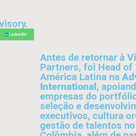
visory.
Linkedin
Antes de retornar à V
Partners, foi Head of
América Latina na
Ad
International
, apoian
empresas do portfóli
seleção e desenvolvi
executivos, cultura o
gestão de talentos no
Colômbia, além de par