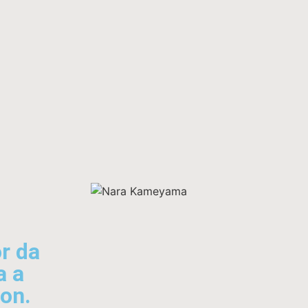
r da
a a
ion.