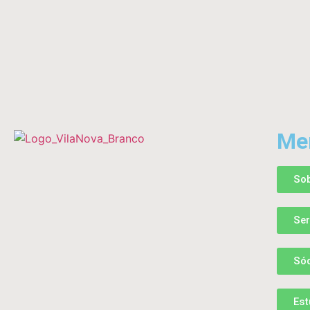
Me
So
Ser
Sóc
Es