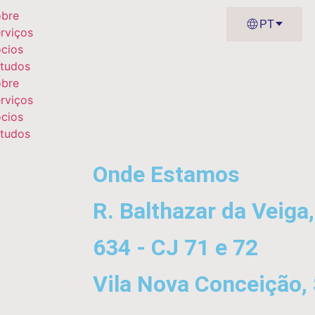
bre
PT
rviços
cios
tudos
bre
rviços
cios
tudos
Onde Estamos
R. Balthazar da Veiga,
634 - CJ 71 e 72
Vila Nova Conceição,